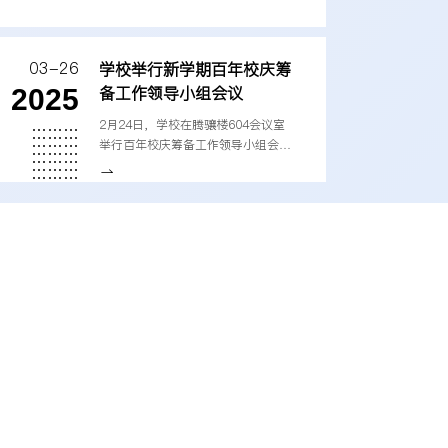
03-26
学校举行新学期百年校庆筹
备工作领导小组会议
2025
2月24日，学校在腾骧楼604会议室
举行百年校庆筹备工作领导小组会
议。党委书记赵建军，党委副书记、
校长李永强，校领导孙殿明、谢红、
明海峰、史代敏、桂富强、李志生、
马永强、王擎，相关单位负责人和校
庆工作办公室人员参加会议。李永强
主持会议。赵建军充分肯定学校百年
校庆倒计时100天系列活动，对下一
阶段工作提出明确要求。他指出，要
认真落实教育部党组重大活动相关要
求，坚持一盘棋统筹、一体化推进，
成立校庆工作指挥部，坚持进度和质
量并重，...