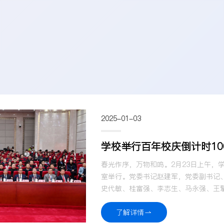
2025-01-03
学校举行百年校庆倒计时10
春光作序，万物和鸣。2月23日上午，学
室举行。党委书记赵建军，党委副书记
史代敏、桂富强、李志生、马永强、王
长，学校各单位负责人，师生代表等参
体参会人员集中观看主题视频《百秒 百
了解详情