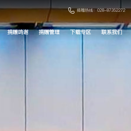
捐赠热线：028-87352272
捐赠鸣谢
捐赠管理
下载专区
联系我们