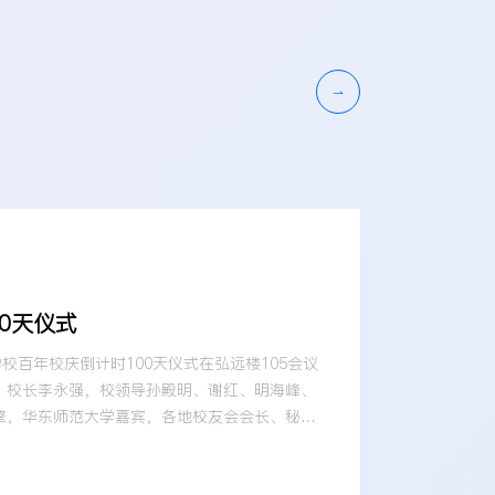
0天仪式
校百年校庆倒计时100天仪式在弘远楼105会议
、校长李永强，校领导孙殿明、谢红、明海峰、
擎，华东师范大学嘉宾，各地校友会会长、秘书
加仪式。党委常委、副校长马永强主持仪式。全
天 百年》，深情回望学校发展历程，共同憧憬学