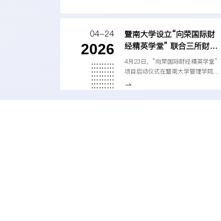
04-24
暨南大学设立“向荣国际财
经精英学堂” 联合三所财经
2026
高校培养国际化金融人才
4月23日，“向荣国际财经精英学堂”
项目启动仪式在暨南大学管理学院举
行。81岁开平籍香港慈善家、香港向
荣投资有限公司董事梁向荣向暨南大
学捐赠6000万元，设立“向荣国际财
经精英学堂”。该项目由梁向荣联合
暨南大学、上海财经大学、对外经济
贸易大学、西南财经大学四所高校共
建，致力于财经学科的课程改革、学
科建设，旨在培养兼具全球视野与家
国情怀的高素质国际财经人才。广东
百年西财薪火计划
省委统战部副部长黄育振，江门市委
常委、统战部部长梁红武，...
PROJECT INTRODU